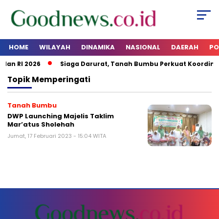
HOME
WILAYAH
DINAMIKA
NASIONAL
DAERAH
PO
dan RI 2026
Siaga Darurat, Tanah Bumbu Perkuat Koordinas
Topik
Memperingati
Tanah Bumbu
DWP Launching Majelis Taklim
Mar’atus Sholehah
Jumat, 17 Februari 2023 - 15:04 WITA