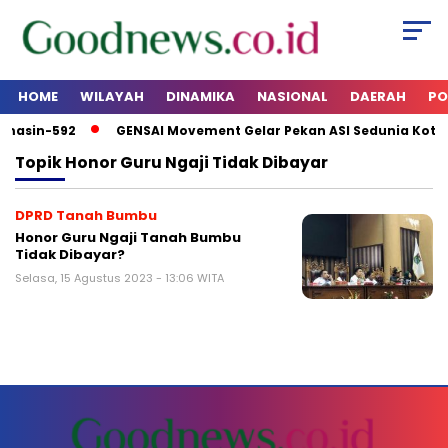
HOME
WILAYAH
DINAMIKA
NASIONAL
DAERAH
PO
rmasin-592
GENSAI Movement Gelar Pekan ASI Sedunia Kota
Topik
Honor Guru Ngaji Tidak Dibayar
DPRD Tanah Bumbu
Honor Guru Ngaji Tanah Bumbu
Tidak Dibayar?
Selasa, 15 Agustus 2023 - 13:06 WITA