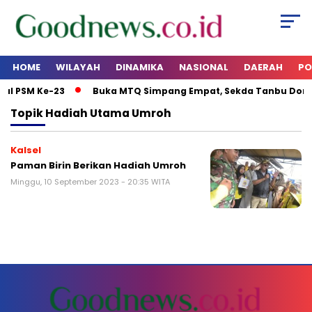
HOME
WILAYAH
DINAMIKA
NASIONAL
DAERAH
PO
al PSM Ke-23
Buka MTQ Simpang Empat, Sekda Tanbu Doron
Topik
Hadiah Utama Umroh
Kalsel
Paman Birin Berikan Hadiah Umroh
Minggu, 10 September 2023 - 20:35 WITA