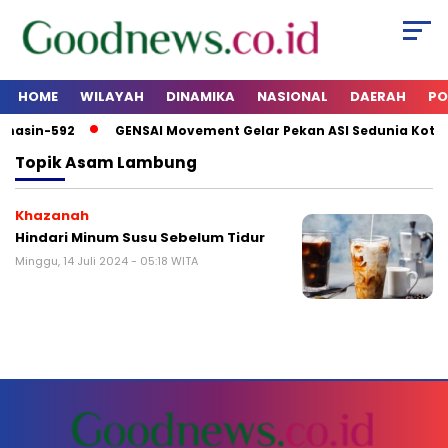
HOME
WILAYAH
DINAMIKA
NASIONAL
DAERAH
PO
rmasin-592
GENSAI Movement Gelar Pekan ASI Sedunia Kota
Topik
Asam Lambung
Khazanah
Hindari Minum Susu Sebelum Tidur
Minggu, 14 Juli 2024 - 05:18 WITA