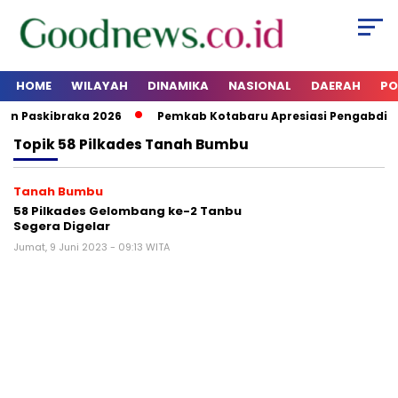
HOME
WILAYAH
DINAMIKA
NASIONAL
DAERAH
PO
on Paskibraka 2026
Pemkab Kotabaru Apresiasi Pengabdia
Topik
58 Pilkades Tanah Bumbu
Tanah Bumbu
58 Pilkades Gelombang ke-2 Tanbu
Segera Digelar
Jumat, 9 Juni 2023 - 09:13 WITA