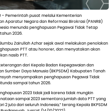
– Pemerintah pusat melalui Kementerian
n Aparatur Negara dan Reformasi Birokrasi (PANRB)
onesia menunda penghapusan Pegawai Tidak Tetap
tahun 2026.
Bumbu Zairullah Azhar sejak awal melakukan penolakan
ghapusan PTT atau honorer, dan menyatakan akan
an nasib PTT.
keterangan dari Kepala Badan Kepegawaian dan
n Sumber Daya Manusia (BKPSDM) Kabupaten Tanah
nsyah menyampaikan penghapusan Pegawai Tidak
itunda sampai tahun 2026.
enghapusan 2023 tidak jadi karena tidak mungkin
nataan sampai 2023 sementara jumlah data PTT yang
ri 2 juta dari seluruh Indonesia,” terang Kepala BKPSDM
usdiansyah. Jum’at (14/10/2022).