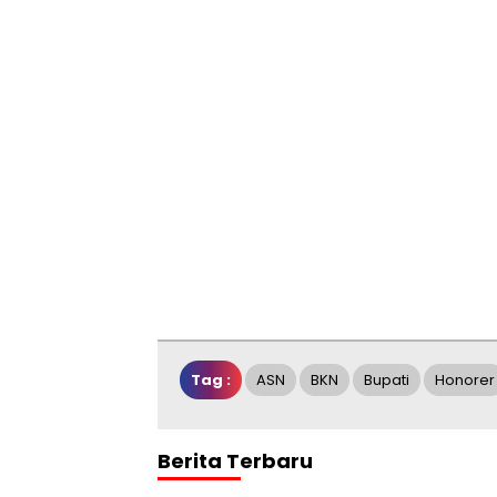
Tag :
ASN
BKN
Bupati
Honorer
Berita Terbaru