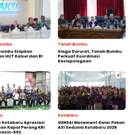
Bumbu
Tanah Bumbu
Bumbu Siapkan
Siaga Darurat, Tanah Bumbu
n HUT Kalsel dan RI
Perkuat Koordinasi
Kesiapsiagaan
ru
Kotabaru
 Kotabaru Apresiasi
GENSAI Movement Gelar Pekan
an Kapal Perang KRI
ASI Sedunia Kotabaru 2026
masin-592