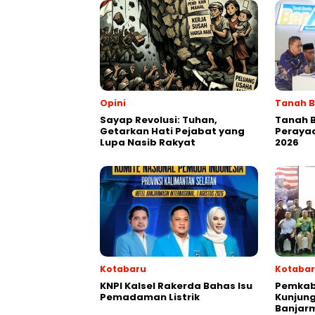
Opini
Tanah 
Sayap Revolusi: Tuhan,
Tanah 
Getarkan Hati Pejabat yang
Perayaa
Lupa Nasib Rakyat
2026
Kotabaru
Kotaba
KNPI Kalsel Rakerda Bahas Isu
Pemkab
Pemadaman Listrik
Kunjung
Banjar