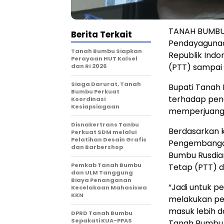
TANAH BUMBU 
Berita Terkait
Pendayagunaa
Tanah Bumbu Siapkan
Republik Ind
Perayaan HUT Kalsel
(PTT) sampai 
dan RI 2026
Siaga Darurat, Tanah
Bupati Tanah 
Bumbu Perkuat
terhadap pen
Koordinasi
Kesiapsiagaan
memperjuangk
Disnakertrans Tanbu
Berdasarkan 
Perkuat SDM melalui
Pelatihan Desain Grafis
Pengembanga
dan Barbershop
Bumbu Rusdia
Pemkab Tanah Bumbu
Tetap (PTT) d
dan ULM Tanggung
Biaya Penanganan
“Jadi untuk p
Kecelakaan Mahasiswa
KKN
melakukan pe
masuk lebih da
DPRD Tanah Bumbu
Sepakati KUA-PPAS
Tanah Bumbu R