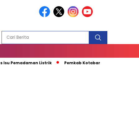
PEMBANGUN
MASJID
madaman Listrik
Pemkab Kotabaru Apresiasi Kunjungan Kap