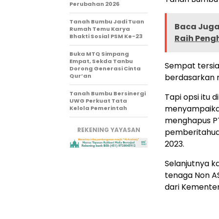
Perubahan 2026
Tanah Bumbu Jadi Tuan
Baca Juga 
Rumah Temu Karya
Bhakti Sosial PSM Ke-23
Raih Pen
Buka MTQ Simpang
Empat, Sekda Tanbu
Sempat tersi
Dorong Generasi Cinta
Qur’an
berdasarkan m
Tanah Bumbu Bersinergi
Tapi opsi itu
UWG Perkuat Tata
menyampaika
Kelola Pemerintah
menghapus PT
REKENING YAYASAN
pemberitahuan
2023.
Selanjutnya k
tenaga Non A
dari Kementer