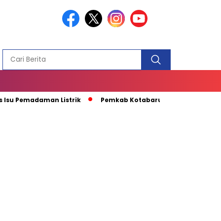
PEMBANGUN
MASJID
madaman Listrik
Pemkab Kotabaru Apresiasi Kunjungan Kapa