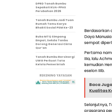
DPRD Tanah Bumbu
Sepakati KUA-PPAS
Perubahan 2026
Tanah Bumbu Jadi Tuan
Rumah Temu Karya
Bhakti Sosial PSM Ke-23
Berdasarkan
Daya Manusia 
Buka MTQ Simpang
Empat, Sekda Tanbu
sempat diperl
Dorong Generasi Cinta
Qur’an
Pertama nama 
Tanah Bumbu Bersinergi
IIIa, lalu Ach
UWG Perkuat Tata
kemudian Hend
Kelola Pemerintah
eselon IIIb.
REKENING YAYASAN
Baca Juga 
Kualitas 
Selanjutnya, 
prasarana per