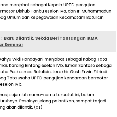
yono menjabat sebagai Kepala UPTD pengujian
rmotor Dishub Tanbu eselon IVa, dan Ir. Muhammadun
bag Umum dan kepegawaian Kecamatam Batulicin
:
Baru Dilantik, Sekda Beri Tantangan IKMA
ar Seminar
ri Wahyu Widi Handayani menjabat sebagai Kabag Tata
as Karang Bintang eselon IVb, Isman Santoso sebagai
ha Puskesmes Batulicin, terakhir Gusti Erwin Fitriadi
bag Tata usaha UPTD pengujian kendaraan bermotor
eselon IVb.
masi, sejumlah nama-nama tercatat ini, belum
luruhnya. Pasalnya jelang pelantikan, sempat terjadi
g akan dilantik. (az)