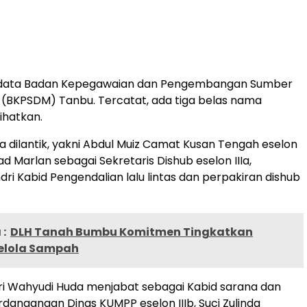
 data Badan Kepegawaian dan Pengembangan Sumber
(BKPSDM) Tanbu. Tercatat, ada tiga belas nama
ihatkan.
dilantik, yakni Abdul Muiz Camat Kusan Tengah eselon
mad Marlan sebagai Sekretaris Dishub eselon IIIa,
ri Kabid Pengendalian lalu lintas dan perpakiran dishub
:
DLH Tanah Bumbu Komitmen Tingkatkan
Kelola Sampah
Tri Wahyudi Huda menjabat sebagai Kabid sarana dan
dangangan Dinas KUMPP eselon IIIb, Suci Zulinda