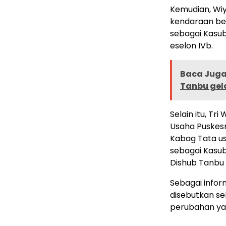
Kemudian, Wi
kendaraan be
sebagai Kasu
eselon IVb.
Baca Juga 
Tanbu gel
Selain itu, T
Usaha Puskesm
Kabag Tata usa
sebagai Kasu
Dishub Tanbu 
Sebagai infor
disebutkan se
perubahan yan