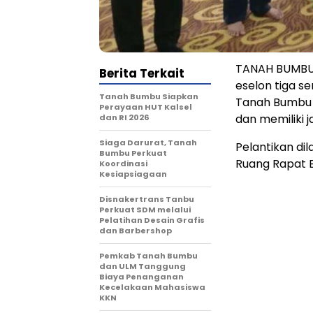
TANAH BUMBU –
Berita Terkait
eselon tiga s
Tanah Bumbu Siapkan
Tanah Bumbu d
Perayaan HUT Kalsel
dan memiliki 
dan RI 2026
Siaga Darurat, Tanah
Pelantikan di
Bumbu Perkuat
Ruang Rapat B
Koordinasi
Kesiapsiagaan
Disnakertrans Tanbu
Perkuat SDM melalui
Pelatihan Desain Grafis
dan Barbershop
Pemkab Tanah Bumbu
dan ULM Tanggung
Biaya Penanganan
Kecelakaan Mahasiswa
KKN