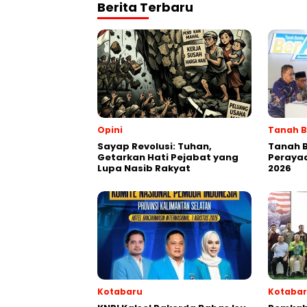
Berita Terbaru
Opini
Tanah 
Sayap Revolusi: Tuhan,
Tanah 
Getarkan Hati Pejabat yang
Perayaa
Lupa Nasib Rakyat
2026
Kotabaru
Kotaba