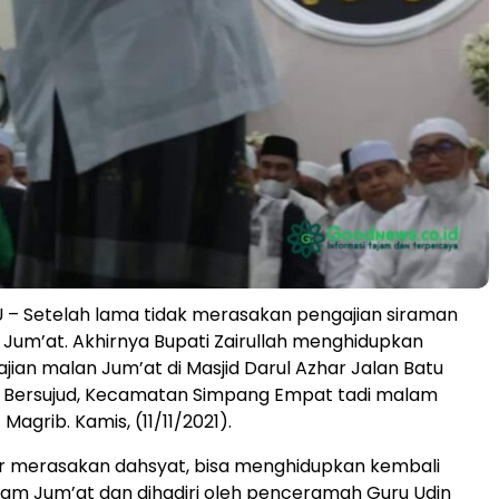
– Setelah lama tidak merasakan pengajian siraman
Jum’at. Akhirnya Bupati Zairullah menghidupkan
jian malan Jum’at di Masjid Darul Azhar Jalan Batu
 Bersujud, Kecamatan Simpang Empat tadi malam
 Magrib. Kamis, (11/11/2021).
ar merasakan dahsyat, bisa menghidupkan kembali
am Jum’at dan dihadiri oleh penceramah Guru Udin