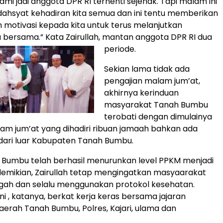
kami jadi anggota DPR RI terhenti sejenak. Tapi malam ini
dahsyat kehadiran kita semua dan ini tentu memberikan
motivasi kepada kita untuk terus melanjutkan
a bersama.” Kata Zairullah, mantan anggota DPR RI dua
periode.
Sekian lama tidak ada
pengajian malam jum’at,
akhirnya kerinduan
masyarakat Tanah Bumbu
terobati dengan dimulainya
am jum’at yang dihadiri ribuan jamaah bahkan ada
dari luar Kabupaten Tanah Bumbu.
h Bumbu telah berhasil menurunkan level PPKM menjadi
i demikian, Zairullah tetap mengingatkan masyaarakat
ngah dan selalu menggunakan protokol kesehatan.
ni , katanya, berkat kerja keras bersama jajaran
erah Tanah Bumbu, Polres, Kajari, ulama dan