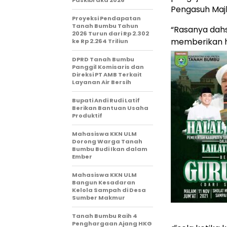
Paskibraka 2026
Pengasuh Majl
Proyeksi Pendapatan
Tanah Bumbu Tahun
“Rasanya dahs
2026 Turun dari Rp 2.302
memberikan hi
ke Rp 2.264 Triliun
DPRD Tanah Bumbu
Panggil Komisaris dan
Direksi PT AMB Terkait
Layanan Air Bersih
Bupati Andi Rudi Latif
Berikan Bantuan Usaha
Produktif
Mahasiswa KKN ULM
Dorong Warga Tanah
Bumbu Budi Ikan dalam
Ember
Mahasiswa KKN ULM
Bangun Kesadaran
Kelola Sampah di Desa
Sumber Makmur
Tanah Bumbu Raih 4
Penghargaan Ajang HKG