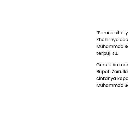
“Semua sifat 
Zhohirnya ada
Muhammad Saw
terpuji itu.
Guru Udin men
Bupati Zairul
cintanya kepa
Muhammad S