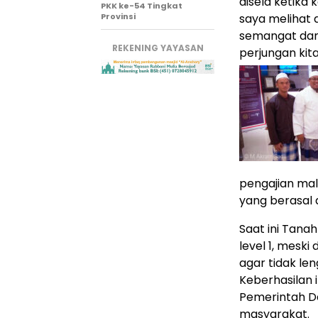
disela ketika 
PKK ke-54 Tingkat
Provinsi
saya melihat 
semangat dan 
REKENING YAYASAN
perjungan kit
pengajian mal
yang berasal 
Saat ini Tana
level 1, mesk
agar tidak le
Keberhasilan i
Pemerintah Da
masyarakat.