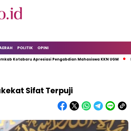
AERAH
POLITIK
OPINI
abaru Apresiasi Pengabdian Mahasiswa KKN UGM
KPK Taha
ekat Sifat Terpuji