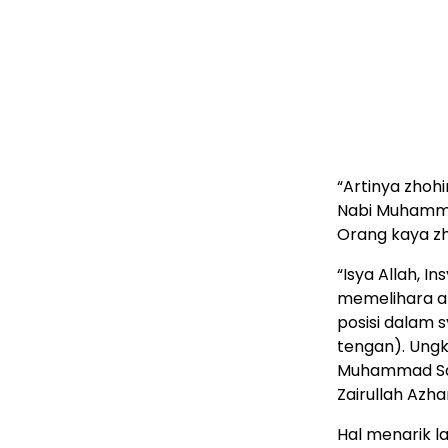
“Artinya zhoh
Nabi Muhamma
Orang kaya z
“Isya Allah, I
memelihara ana
posisi dalam s
tengan). Ungk
Muhammad Saw
Zairullah Azha
Hal menarik l