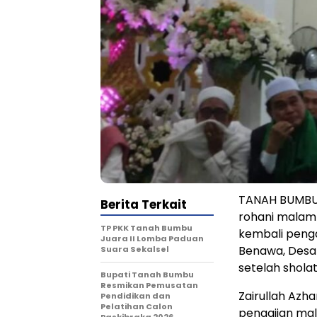
TANAH BUMBU 
Berita Terkait
rohani malam 
TP PKK Tanah Bumbu
kembali penga
Juara II Lomba Paduan
Benawa, Desa
Suara Sekalsel
setelah sholat
Bupati Tanah Bumbu
Resmikan Pemusatan
Zairullah Azh
Pendidikan dan
Pelatihan Calon
pengajian mal