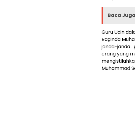
Baca Juga 
Guru Udin da
Baginda Muha
janda-janda .
orang yang mem
mengistilahka
Muhammad S