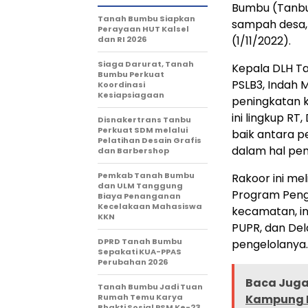
Bumbu (Tanbu
Tanah Bumbu Siapkan
sampah desa, 
Perayaan HUT Kalsel
(1/11/2022).
dan RI 2026
Siaga Darurat, Tanah
Kepala DLH T
Bumbu Perkuat
PSLB3, Indah
Koordinasi
Kesiapsiagaan
peningkatan 
ini lingkup RT
Disnakertrans Tanbu
Perkuat SDM melalui
baik antara 
Pelatihan Desain Grafis
dalam hal pen
dan Barbershop
Pemkab Tanah Bumbu
Rakoor ini me
dan ULM Tanggung
Program Pen
Biaya Penanganan
Kecelakaan Mahasiswa
kecamatan, in
KKN
PUPR, dan Del
DPRD Tanah Bumbu
pengelolanya.
Sepakati KUA-PPAS
Perubahan 2026
Baca Juga 
Tanah Bumbu Jadi Tuan
Rumah Temu Karya
Kampung N
Bhakti Sosial PSM Ke-23