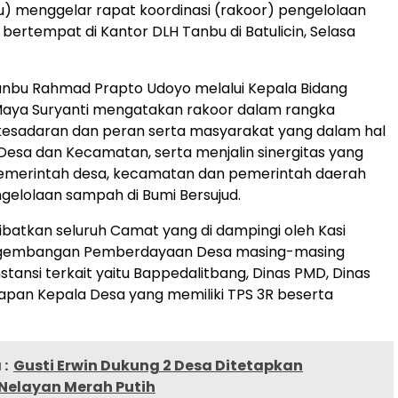
) menggelar rapat koordinasi (rakoor) pengelolaan
bertempat di Kantor DLH Tanbu di Batulicin, Selasa
anbu Rahmad Prapto Udoyo melalui Kepala Bidang
 Maya Suryanti mengatakan rakoor dalam rangka
kesadaran dan peran serta masyarakat yang dalam hal
, Desa dan Kecamatan, serta menjalin sinergitas yang
pemerintah desa, kecamatan dan pemerintah daerah
gelolaan sampah di Bumi Bersujud.
libatkan seluruh Camat yang di dampingi oleh Kasi
gembangan Pemberdayaan Desa masing-masing
stansi terkait yaitu Bappedalitbang, Dinas PMD, Dinas
apan Kepala Desa yang memiliki TPS 3R beserta
:
Gusti Erwin Dukung 2 Desa Ditetapkan
elayan Merah Putih