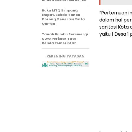
Buka MTQ Simpang
“Pertemuan in
Empat, Sekda Tanbu
dalam hal pe
Dorong Generasi Cinta
Qur’an
sanitasi Kot
yaitu 1 Desa 
Tanah Bumbu Bersinergi
UWG Perkuat Tata
Kelola Pemerintah
REKENING YAYASAN