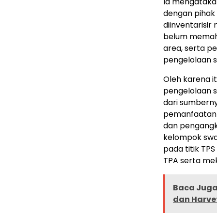
Ia mengataka
dengan pihak
diinventarisi
belum memaha
area, serta 
pengelolaan 
Oleh karena i
pengelolaan s
dari sumberny
pemanfaatan 
dan pengangk
kelompok sw
pada titik TP
TPA serta me
Baca Juga 
dan Harve