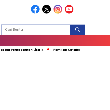
PEMBANGUN
MASJID
Pemadaman Listrik
Pemkab Kotabaru Apresiasi Kunjungan Ka