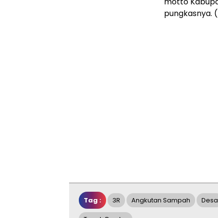
motto Kabupa
pungkasnya. 
Tag :
3R
Angkutan Sampah
Desa