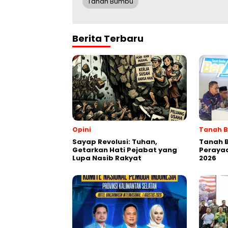
Tanah Bumbu
Berita Terbaru
Opini
Tanah 
Sayap Revolusi: Tuhan,
Tanah 
Getarkan Hati Pejabat yang
Perayaa
Lupa Nasib Rakyat
2026