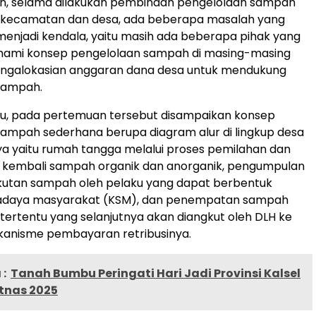
n, selama dilakukan pembinaan pengelolaan sampah
 kecamatan dan desa, ada beberapa masalah yang
r menjadi kendala, yaitu masih ada beberapa pihak yang
mi konsep pengelolaan sampah di masing-masing
pengalokasian anggaran dana desa untuk mendukung
sampah.
tu, pada pertemuan tersebut disampaikan konsep
ampah sederhana berupa diagram alur di lingkup desa
a yaitu rumah tangga melalui proses pemilahan dan
kembali sampah organik dan anorganik, pengumpulan
utan sampah oleh pelaku yang dapat berbentuk
adaya masyarakat (KSM), dan penempatan sampah
S tertentu yang selanjutnya akan diangkut oleh DLH ke
kanisme pembayaran retribusinya.
:
Tanah Bumbu Peringati Hari Jadi Provinsi Kalsel
tnas 2025