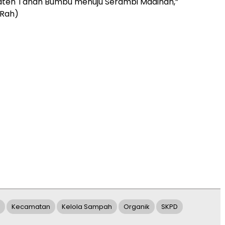
ten Tanah Bumbu menuju Serambi Madinah,”
(Rah)
Kecamatan
Kelola Sampah
Organik
SKPD